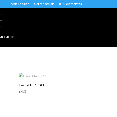
Iniciar sesión
Cerrar sesión
0 elementos
actanos
Llave Allen “T” #3
$
4.3