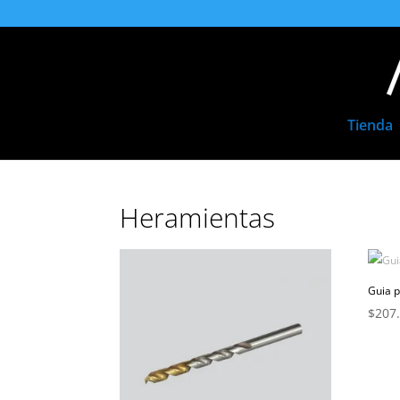
Tienda
Heramientas
Guia 
$
207