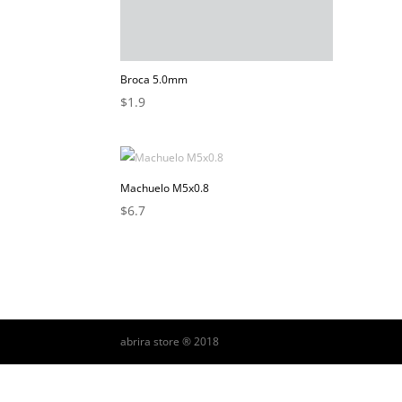
Broca 5.0mm
$
1.9
Machuelo M5x0.8
$
6.7
abrira store ® 2018