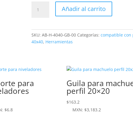
Guia
Añadir al carrito
para
barrenar
cantidad
SKU:
AB-H-4040-GB-00
Categorías:
compatible con p
40x40
,
Herramientas
orte para
Guila para machu
eladores
perfil 20×20
$
163.2
N
:
$6.8
MXN
:
$3,183.2