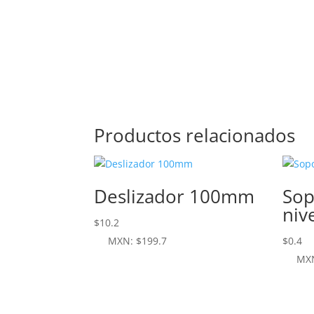
Productos relacionados
Deslizador 100mm
Sop
niv
$
10.2
MXN
:
$199.7
$
0.4
MX