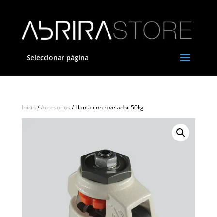
Seleccionar página
Inicio
/
Accesorios
/ Llanta con nivelador 50kg