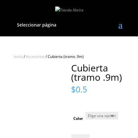
Seleccionar página
Inicio
/
Accesorios
/ Cubierta (tramo .9m)
Cubierta
(tramo .9m)
$
0.5
Color
Cubierta